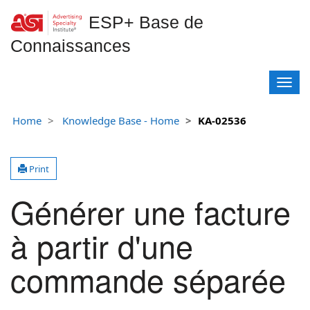
ESP+ Base de
Connaissances
T
o
g
Home
Knowledge Base - Home
KA-02536
g
l
e
Print
n
a
Générer une facture
v
i
g
à partir d'une
a
t
commande séparée
i
o
n