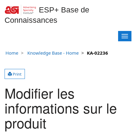
ESP+ Base de
Connaissances
T
o
g
Home
Knowledge Base - Home
KA-02236
g
l
e
Print
n
a
Modifier les
v
i
g
informations sur le
a
t
produit
i
o
n